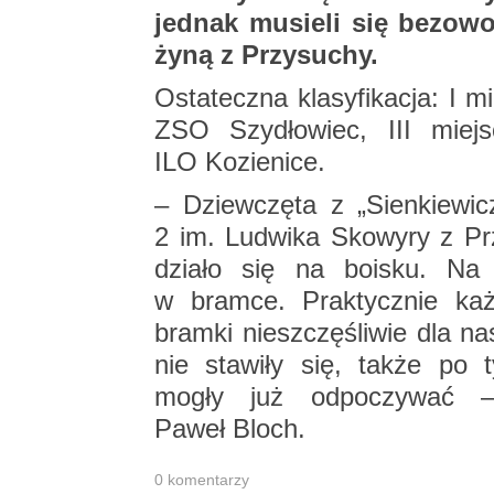
jed­nak mu­sie­li się bez­ow
ży­ną z Przy­su­chy.
Osta­tecz­na kla­sy­fi­ka­cja: I 
ZSO Szy­dło­wiec, III miej
ILO Ko­zie­ni­ce.
– Dziew­czę­ta z „Sien­kie­wi­c
2 im. Lu­dwi­ka Sko­wy­ry z Pr
dzia­ło się na bo­isku. Na 
w bram­ce. Prak­tycz­nie każ
bram­ki nie­szczę­śli­wie dla na
nie sta­wi­ły się, także po t
mogły już od­po­czy­wać – r
Paweł Bloch.
0 ko­men­ta­rzy