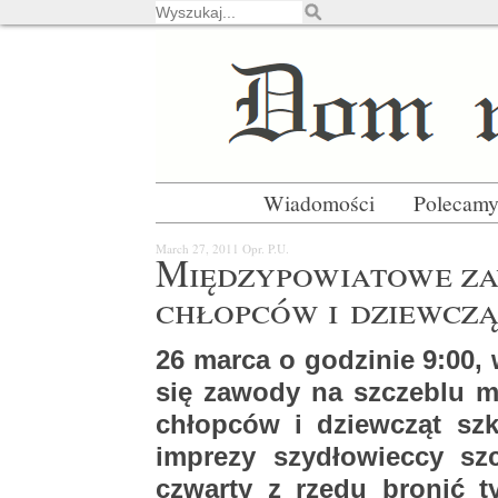
Wiadomości
Polecam
March 27, 2011
Opr. P.U.
Mię­dzy­po­wia­to­we z
chłop­ców i dziew­cz
26 marca o go­dzi­nie 9:00, 
się za­wo­dy na szcze­blu mi
chłop­ców i dziew­cząt szkó
im­pre­zy szy­dło­wiec­cy sz
czwar­ty z rzędu bro­nić ty