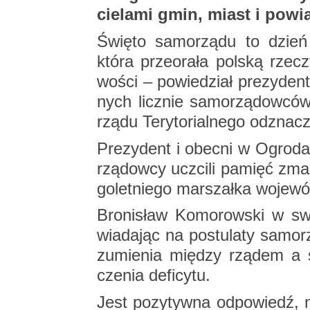
cie­la­mi gmin, miast i po­wi
Świę­to sa­mo­rzą­du to dzień 
która prze­ora­ła pol­ską rze­cz
wo­ści – po­wie­dział pre­zy­den
nych licz­nie sa­mo­rzą­dow­có
rzą­du Te­ry­to­rial­ne­go od­zna­c
Pre­zy­dent i obec­ni w Ogro­da
rzą­dow­cy uczci­li pa­mięć zma
go­let­nie­go mar­szał­ka wo­je­wó
Bro­ni­sław Ko­mo­row­ski w sw
wia­da­jąc na po­stu­la­ty sa­mo­
zu­mie­nia mię­dzy rzą­dem a s
cze­nia de­fi­cy­tu.
Jest po­zy­tyw­na od­po­wiedź, n