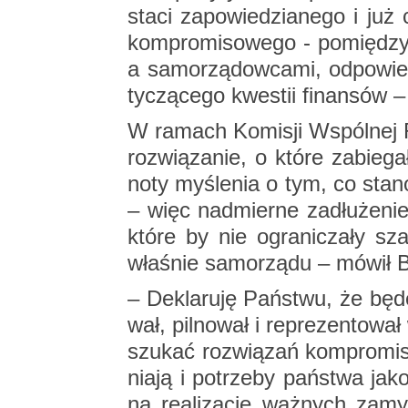
sta­ci za­po­wie­dzia­ne­go i już
kom­pro­mi­so­we­go - po­mię­dzy
a sa­mo­rzą­dow­ca­mi, od­po­wie
ty­czą­ce­go kwe­stii fi­nan­sów –
W ra­mach Ko­mi­sji Wspól­nej 
roz­wią­za­nie, o które za­bie­g
no­ty my­śle­nia o tym, co sta­no
– więc nad­mier­ne za­dłu­że­nie 
które by nie ogra­ni­cza­ły sz
wła­śnie sa­mo­rzą­du – mówił B
– De­kla­ru­ję Pań­stwu, że bę
wał, pil­no­wał i re­pre­zen­to­w
szu­kać roz­wią­zań kom­pro­mi
nia­ją i po­trze­by pań­stwa jako
na re­ali­za­cję waż­nych za­m