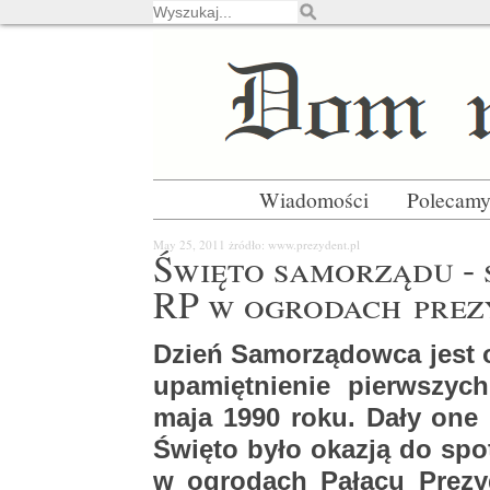
Wiadomości
Polecam
May 25, 2011
żró­dło: www.​prezydent.​pl
Świę­to sa­mo­rzą­du - 
RP w ogro­dach pre­z
Dzień Sa­mo­rzą­dow­ca jest 
upa­mięt­nie­nie pierw­szy
maja 1990 roku. Dały one po­
Świę­to było oka­zją do spo­t
w ogro­dach Pa­ła­cu Pre­zy­d