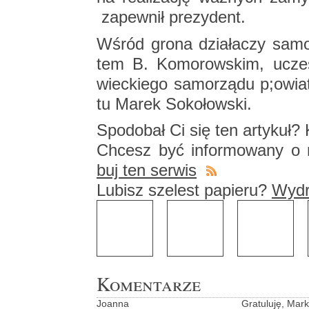
za­pew­nił pre­zy­dent.
Wśród grona dzia­ła­czy sa­mo­
tem B. Ko­mo­row­skim, uczest­
wiec­kie­go sa­mo­rzą­du p;owia­
tu Marek So­ko­łow­ski.
Spodo­bał Ci się ten ar­ty­kuł? K
Chcesz być in­for­mo­wa­ny o n
buj ten ser­wis
Lu­bisz sze­lest pa­pie­ru?
Wy­dru
Komentarze
Jo­an­na
Gra­tu­lu­ję, Ma