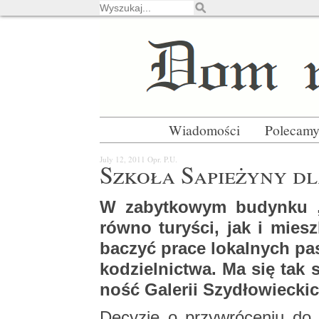
Wiadomości
Polecam
July 12, 2011
Opr. P.U.
Szko­ła Sa­pie­ży­ny dl
W za­byt­ko­wym bu­dyn­k
rów­no tu­ry­ści, jak i mies
ba­czyć prace lo­kal­nych pa­
ko­dziel­nic­twa. Ma się tak 
ność Ga­le­rii Szy­dło­wiec­kic
De­cy­zję o przy­wró­ce­niu do is