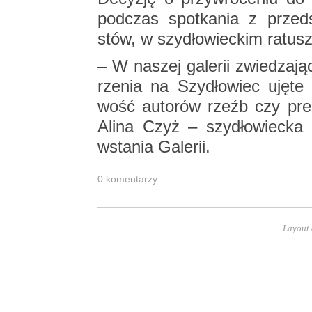
pod­czas spo­tka­nia z przed­sta
stów, w szy­dło­wiec­kim ra­tu­s
– W na­szej ga­le­rii zwie­dza­
rze­nia na Szy­dło­wiec ujęte 
wość au­to­rów rzeźb czy pre­c
Alina Czyż – szy­dło­wiec­ka ar
wsta­nia Ga­le­rii.
0 ko­men­ta­rzy
Layout